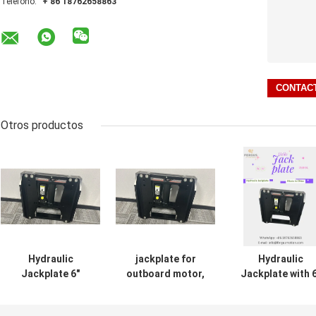
Teléfono:
+ 86 18762658863
Otros productos
Hydraulic
jackplate for
Hydraulic
Jackplate 6"
outboard motor,
Jackplate with 6
Setback 300HP
Hydraulic Jack
Setback, for
MAX with Harness
Plate For Boat
Marine Outboar