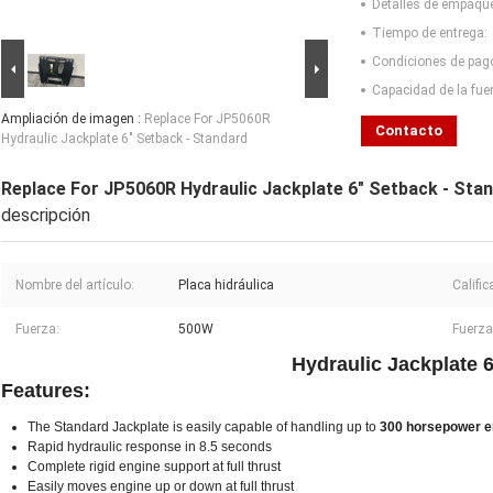
Detalles de empaqu
Tiempo de entrega:
Condiciones de pag
Capacidad de la fue
Ampliación de imagen :
Replace For JP5060R
Contacto
Hydraulic Jackplate 6" Setback - Standard
Replace For JP5060R Hydraulic Jackplate 6" Setback - Sta
descripción
Nombre del artículo:
Placa hidráulica
Calific
Fuerza:
500W
Fuerza
Hydraulic Jackplate 6
Features:
The Standard Jackplate is easily capable of handling up to
300 horsepower e
Rapid hydraulic response in 8.5 seconds
Complete rigid engine support at full thrust
Easily moves engine up or down at full thrust