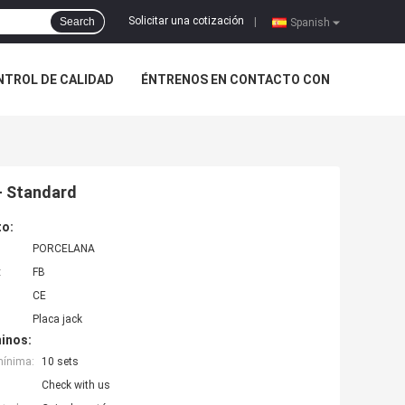
Solicitar una cotización
Search
|
Spanish
NTROL DE CALIDAD
ÉNTRENOS EN CONTACTO CON
- Standard
to:
PORCELANA
:
FB
CE
Placa jack
inos:
mínima:
10 sets
Check with us