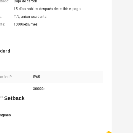
etado:
Caja de cartón
15 días hábiles después de recibir el pago
o:
T/t, unión occidental
nte:
1000sets/mes
ndard
ación IP:
IP65
:
30000n
'' Setback
ngines