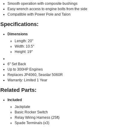
Smooth operation with composite bushings
Easy wrench access to engine bolts from the side
Compatible with Power Pole and Talon
Specifications:
Dimensions
Length: 20"
Width: 10.5"
Height: 19"
6" Set Back
Up to 300HP Engines
Replaces JP4060, Seastar 5060R
Warranty: Limited 1 Year
Related Parts:
Included
Jackplate
Basic Rocker Switch
Relay Wiring Harness (25ft)
Spade Terminals (x3)