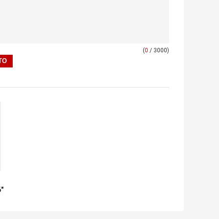
(
0
/ 3000)
"
ds