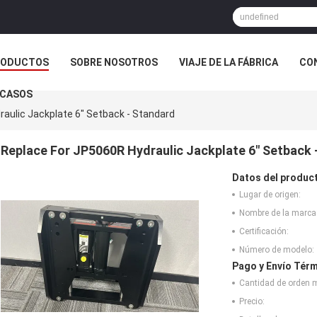
RODUCTOS
SOBRE NOSOTROS
VIAJE DE LA FÁBRICA
CO
CASOS
aulic Jackplate 6" Setback - Standard
Replace For JP5060R Hydraulic Jackplate 6" Setback 
Datos del produc
Lugar de origen:
Nombre de la marca
Certificación:
Número de modelo:
Pago y Envío Térm
Cantidad de orden 
Precio: