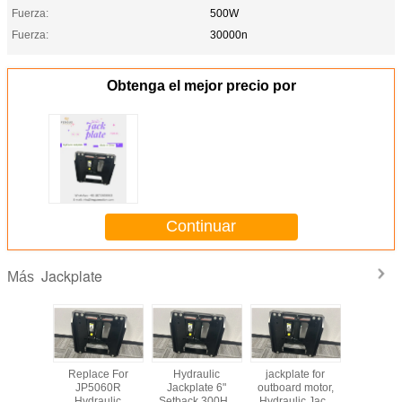
Fuerza:
500W
Fuerza:
30000n
Obtenga el mejor precio por
Continuar
Jackplate
Más
Replace For
Hydraulic
jackplate for
Replac
JP5060R
Jackplate 6"
outboard motor,
JP50
Hydraulic
Setback 300HP
Hydraulic Jack
Hydrau