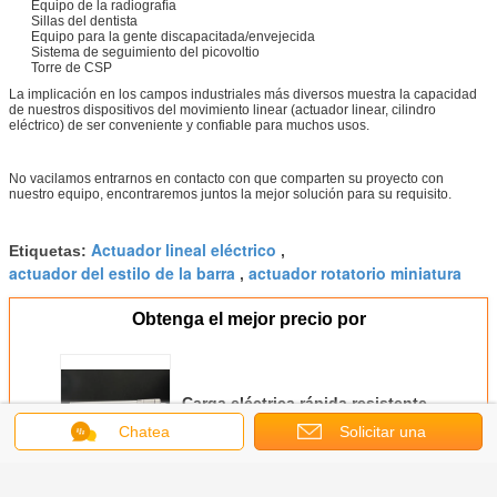
Equipo de la radiografía
Sillas del dentista
Equipo para la gente discapacitada/envejecida
Sistema de seguimiento del picovoltio
Torre de CSP
La implicación en los campos industriales más diversos muestra la capacidad
de nuestros dispositivos del movimiento linear (actuador linear, cilindro
eléctrico) de ser conveniente y confiable para muchos usos.
No vacilamos entrarnos en contacto con que comparten su proyecto con
nuestro equipo, encontraremos juntos la mejor solución para su requisito.
Actuador lineal eléctrico
Etiquetas:
,
actuador del estilo de la barra
actuador rotatorio miniatura
,
Obtenga el mejor precio por
Carga eléctrica rápida resistente
de la pulgada 1000N del actuador
Chatea
Solicitar una
linear 8 de agua sin necesidad de
mantenimiento
cotización
Continuar