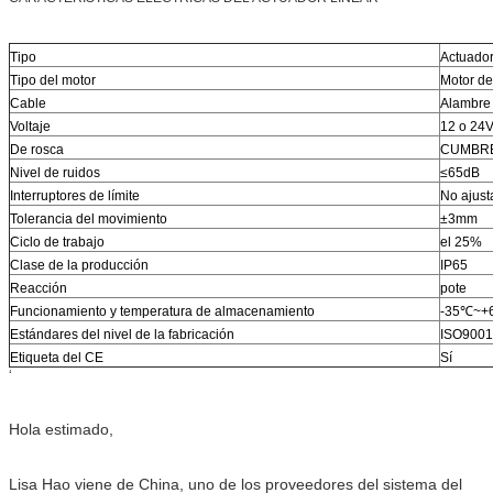
Tipo
Actuador 
Tipo del motor
Motor de
Cable
Alambre
Voltaje
12 o 24
De rosca
CUMBR
Nivel de ruidos
≤65dB
Interruptores de límite
No ajust
Tolerancia del movimiento
±3mm
Ciclo de trabajo
el 25%
Clase de la producción
IP65
Reacción
pote
Funcionamiento y temperatura de almacenamiento
-35℃~+
Estándares del nivel de la fabricación
ISO9001
Etiqueta del CE
Sí
‘
Hola estimado,
Lisa Hao viene de China, uno de los proveedores del sistema del