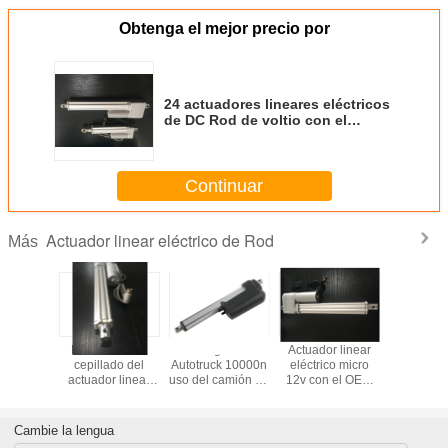
Obtenga el mejor precio por
24 actuadores lineares eléctricos
de DC Rod de voltio con el
tornillo de posicionamiento y el
tubo comunes del frente 50m m
del transporte
Continuar
Actuador linear eléctrico de Rod
Más
El movimiento
Carga de
Actuador linear
El movim
cepillado del
Autotruck 10000n
eléctrico micro
cepillad
actuador linear
uso del camión de
12v con el OEM
actuador 
24v 50m m del
la retirada de la
de la longitud de
24v 50m
motor 185m m
nieve del
movimiento de la
motor 1
contrajo la
actuador linear de
reacción los 20cm
contraj
Cambie la lengua
longitud 100KG
DC de 12 voltios
del pote
longitud