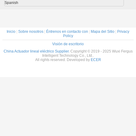
de vaivén
de vai
Spanish
Inicio
|
Sobre nosotros
|
Éntrenos en contacto con
|
Mapa del Sitio
|
Privacy
Policy
Visión de escritorio
China Actuador lineal eléctrico Supplier.
Copyright © 2019 - 2025 Wuxi Fergus
Intelligent Technology Co., Ltd..
All rights reserved. Developed by
ECER