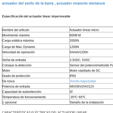
actuador del estilo de la barra
actuador rotatorio miniatura
,
Especificación del actuador linear impermeable
Nombre del artículo
Actuador linear micro
Movimiento máximo
600M M
Carga estática máxima
2000N
Carga de Max. Dynamic
1200N
Velocidad de operación
5mm/s/1200n
Señal de entrada
3.3VDC, 5VDC
Coloque la detección
Sensor del potenciómetro/de Pas
Motor
Motor cepillado de DC
Grado de protección
IP65
De rosca
Tornillo trapezoidal
Potencia de entrada
48V/36V/24V/12V
Capacidad de autoretención
SÍ
Temperatura de funcionamiento
-35℃~65℃
1 opcional
Tamaño de la instalación
CARACTERÍSTICAS ELÉCTRICAS DEL ACTUADOR LINEAR