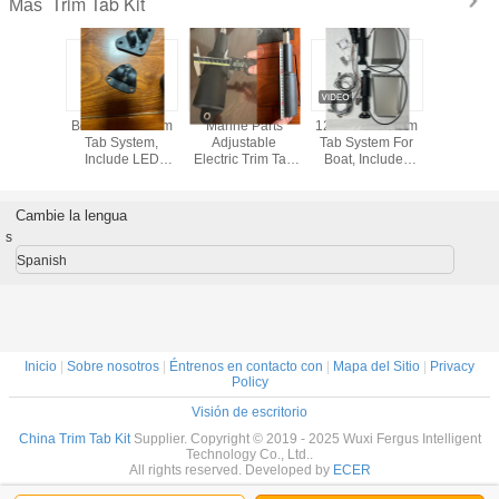
Trim Tab Kit
Más
b Switch
Bolt Electric Trim
Marine Parts
12V Electric Trim
CE Appro
egrated
Tab System,
Adjustable
Tab System For
Electric T
r Tactile
Include LED
Electric Trim Tab
Boat, Includes
System Tr
2V boat
Screen Control,
Kit System,
Controller and
Kits, MARINE Trim
ator,
Actuators, Wires
15054-101 Lenco
Other Accessories
TAB KIT 
ment for
Harnesses and
101 Standard
W/LED 1
Cambie la lengua
m tab kit
Mounting
Replacement
s
Hardware
Actuator
Spanish
Inicio
|
Sobre nosotros
|
Éntrenos en contacto con
|
Mapa del Sitio
|
Privacy
Policy
Visión de escritorio
China Trim Tab Kit
Supplier. Copyright © 2019 - 2025 Wuxi Fergus Intelligent
Technology Co., Ltd..
All rights reserved. Developed by
ECER