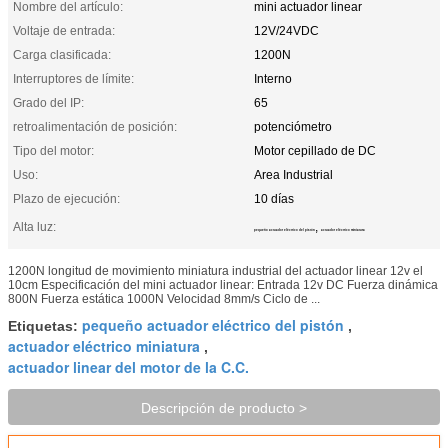
Nombre del artículo:
mini actuador linear
Voltaje de entrada:
12V/24VDC
Carga clasificada:
1200N
Interruptores de límite:
Interno
Grado del IP:
65
retroalimentación de posición:
potenciómetro
Tipo del motor:
Motor cepillado de DC
Uso:
Area Industrial
Plazo de ejecución:
10 días
Alta luz:
,
pequeño actuador eléctrico del pistón
actuador eléctrico miniatura
1200N longitud de movimiento miniatura industrial del actuador linear 12v el
10cm Especificación del mini actuador linear: Entrada 12v DC Fuerza dinámica
800N Fuerza estática 1000N Velocidad 8mm/s Ciclo de ...
pequeño actuador eléctrico del pistón
Etiquetas:
,
actuador eléctrico miniatura
,
actuador linear del motor de la C.C.
Descripción de producto >