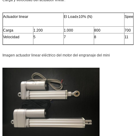
Actuador linear
El Load±10% (N)
Speed
Carga
1.200
1.000
800
700
Velocidad
5
7
8
11
Imagen actuador linear eléctrico del motor del engranaje del mini