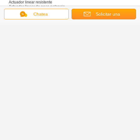
Actuador linear resistente
Actuador linear de poca potencia
Actuadores lineares de la alta fuerza
Chatea
Solicitar una
Mini actuador linear
cotización
Conectemos
¿Tenga preguntas sobre nuestros productos, oportunidades de trabajo o
compañía?
Las respuestas son siempre una llamada apenas del correo electrónico o de
teléfono lejos.
pequeño actuador eléctrico del pistón
Etiquetas:
,
actuador eléctrico miniatura
,
actuador linear del motor de la C.C.
Obtenga el mejor precio por
Adapte actuador linear eléctrico
1000N del motor el mini 220 libras
de fuerza 5mm/S
Continuar