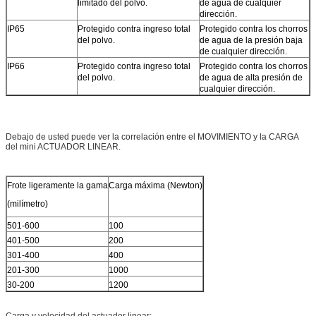
limitado del polvo.
de agua de cualquier
dirección.
IP65
Protegido contra ingreso total
Protegido contra los chorros
del polvo.
de agua de la presión baja
de cualquier dirección.
IP66
Protegido contra ingreso total
Protegido contra los chorros
del polvo.
de agua de alta presión de
cualquier dirección.
Debajo de usted puede ver la correlación entre el MOVIMIENTO y la CARGA
del mini ACTUADOR LINEAR.
Frote ligeramente la gama
Carga máxima (Newton)
(milímetro)
501-600
100
401-500
200
301-400
400
201-300
1000
30-200
1200
Carga y velocidad del actuador linear: