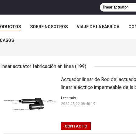
RODUCTOS
SOBRE NOSOTROS
VIAJE DE LA FÁBRICA
CO
CASOS
linear actuator fabricación en línea
(199)
Actuador linear de Rod del actuador
linear eléctrico impermeable de la 
Leer más
2020-05-22 08:40:19
CONTACTO