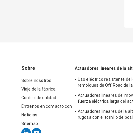
Sobre
Actuadores lineares de la al
Uso eléctrico resistente de 
Sobre nosotros
remolques de Off Road de la
Viaje de la fábrica
corriente continua del actu
Actuadores lineares del mo
Control de calidad
fuerza eléctrica larga del ac
Éntrenos en contacto con
alta con el potenciómetro d
Actuadores lineares de la al
Noticias
rugosa con el tornillo de po
para el material agrícola
Sitemap