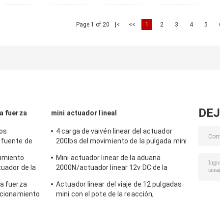
Page 1 of 20
|<
<<
1
2
3
4
5
DEJ
ta fuerza
mini actuador lineal
los
4 carga de vaivén linear del actuador
 fuente de
200lbs del movimiento de la pulgada mini
ador 12v
con la consola de montaje
vimiento
Mini actuador linear de la aduana
tuador de la
2000N/actuador linear 12v DC de la
e reacción
prenda impermeable
ta fuerza
Actuador linear del viaje de 12 pulgadas
sicionamiento
mini con el pote de la reacción,
resistencia 10KΩ