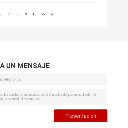
6
7
8
9
10
>>
>|
A UN MENSAJE