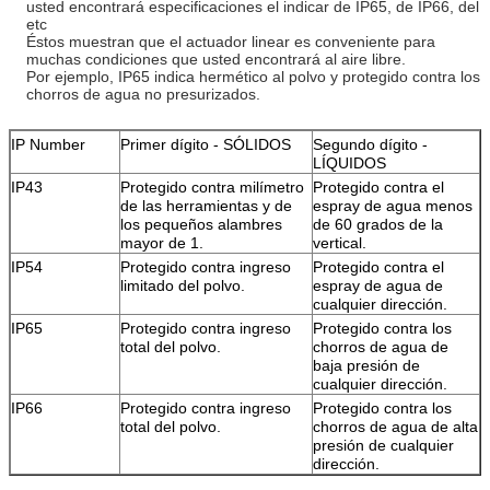
usted encontrará especificaciones el indicar de IP65, de IP66, del
etc
Éstos muestran que el actuador linear es conveniente para
muchas condiciones que usted encontrará al aire libre.
Por ejemplo, IP65 indica hermético al polvo y protegido contra los
chorros de agua no presurizados.
IP Number
Primer dígito - SÓLIDOS
Segundo dígito -
LÍQUIDOS
IP43
Protegido contra milímetro
Protegido contra el
de las herramientas y de
espray de agua menos
los pequeños alambres
de 60 grados de la
mayor de 1.
vertical.
IP54
Protegido contra ingreso
Protegido contra el
limitado del polvo.
espray de agua de
cualquier dirección.
IP65
Protegido contra ingreso
Protegido contra los
total del polvo.
chorros de agua de
baja presión de
cualquier dirección.
IP66
Protegido contra ingreso
Protegido contra los
total del polvo.
chorros de agua de alta
presión de cualquier
dirección.