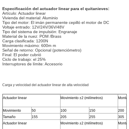
Especificación del actuador linear para el quitanieves:
Artículo: Actuador linear
Vivienda del material: Aluminio
Tipo del motor: El imán permanente cepilló el motor de DC
Voltaje entrado: 12V/24V/36V/48V
Tipo del sistema de impulsión: Engranaje
Material de la nuez: POM /Brass
Carga clasificada: 1200N
Movimiento máximo: 600m m
Señal de retorno: Opcional (potenciómetro)
Final: El poder cubrió
Ciclo de trabajo: el 25%
Interruptores de límite: Accesorio
Carga y velocidad del actuador linear de alta velocidad
Actuador linear
Movimiento ±2 (milímetros)
Montaj
Movimiento
50
100
150
200
Tamaño
155
205
255
305
Actuador linear
Movimiento ±2 (milímetros)
Montaj