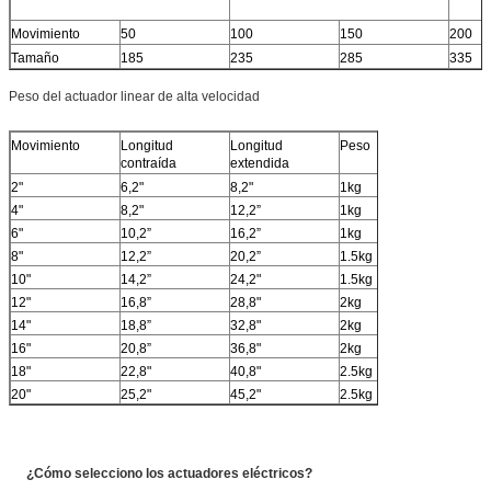
Movimiento
50
100
150
200
Tamaño
185
235
285
335
Peso del actuador linear de alta velocidad
Movimiento
Longitud
Longitud
Peso
contraída
extendida
2"
6,2"
8,2"
1kg
4"
8,2"
12,2”
1kg
6"
10,2”
16,2”
1kg
8"
12,2”
20,2”
1.5kg
10"
14,2”
24,2"
1.5kg
12"
16,8”
28,8"
2kg
14"
18,8”
32,8"
2kg
16"
20,8”
36,8"
2kg
18"
22,8"
40,8"
2.5kg
20"
25,2"
45,2"
2.5kg
¿Cómo selecciono los actuadores eléctricos?